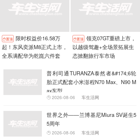
限时权益价16.58万
领克07GT重磅上市，
置顶
置顶


起！东风奕派M8正式上市，
以越级驾趣+全场景拓展生
全系满配华为乾崑六件套
态掀翻旅行车市场
普利司通TURANZA泰然者&#174;6轮
胎正式配套小米澎程N70 Max、N90 M
ax车型
2026-08-06
车生活网

世界之外——兰博基尼Miura SV诞生5
5周年
2026-08-06
车生活网
