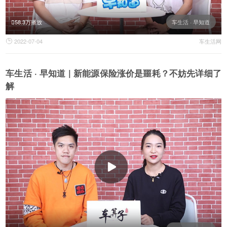
58.3万播放
车生活 · 早知道
2022-07-04
车生活网

车生活 · 早知道 | 新能源保险涨价是噩耗？不妨先详细了
解