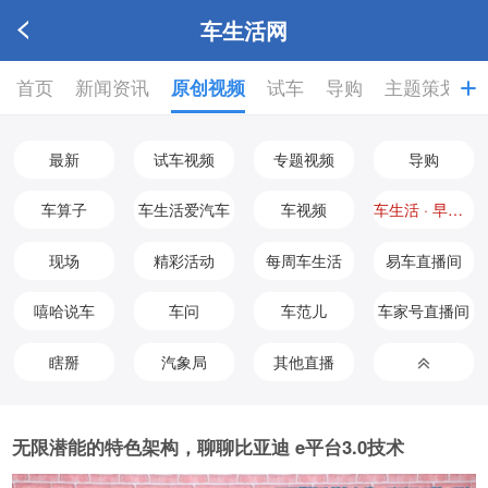
车生活网
首页
新闻资讯
原创视频
试车
导购
主题策划

最新
试车视频
专题视频
导购
车算子
车生活爱汽车
车视频
车生活 · 早知道
现场
精彩活动
每周车生活
易车直播间
嘻哈说车
车问
车范儿
车家号直播间
瞎掰
汽象局
其他直播
无限潜能的特色架构，聊聊比亚迪 e平台3.0技术