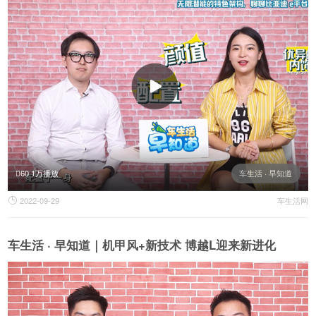
60.1万播放
车生活 · 早知道
2022-09-29
车生活网

车生活 · 早知道｜机甲风+新技术 博越L迎来新进化