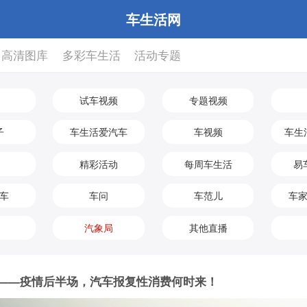
车生活网
高清图库
多彩车生活
活动专题
试车视频
专题视频
子
车生活爱汽车
车视频
车生活
精彩活动
每周车生活
易
车
车问
车范儿
车
汽象局
其他直播
——疫情后半场，汽车报复性消费何时来！