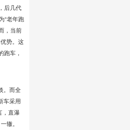
是坏，后几代
为“老年跑
而，当前
的优势。这
正的跑车，
淡。而全
新车采用
言，直瀑
出一辙。