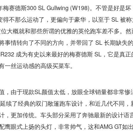
 年梅赛德斯300 SL Gullwing (W198)。不管是好
 都变得不那么运动了，更偏向于豪华，以至于 SL 被称
定位大概就和那些所谓的优雅的英伦跑车差不多。然
将事情转向了不同的方向，并带回了 SL 长期缺失
 R232 成为有史以来最好的梅赛德斯 SL，它是真
有一丝运动感的高级买菜车。
值，由于现款SL颜值太低，放眼全球销量都非常惨
L延续了经典的双门敞篷跑车设计，和近几代不同，
计，更加传统。车头部分采用了奔驰最新的设计语
配鹰眼式上扬的头灯，非常帅气，这和AMG GT如