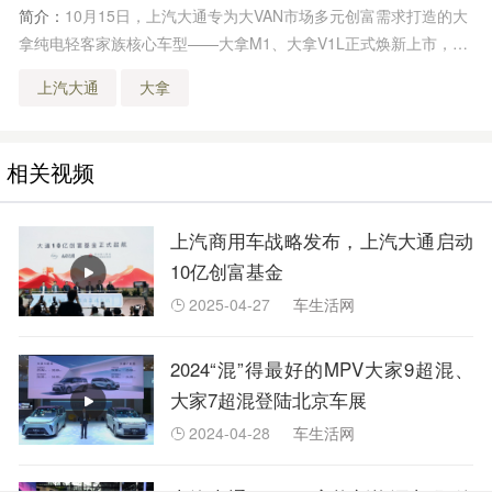
简介：
10月15日，上汽大通专为大VAN市场多元创富需求打造的大
拿纯电轻客家族核心车型——大拿M1、大拿V1L正式焕新上市，以
及上汽商用车铃驹全链路创富生态重磅揭晓。纯电高端商务舱大拿
上汽大通
大拿
M1售价19.78万元起
相关视频
上汽商用车战略发布，上汽大通启动
10亿创富基金
2025-04-27
车生活网

2024“混”得最好的MPV大家9超混、
大家7超混登陆北京车展
2024-04-28
车生活网
