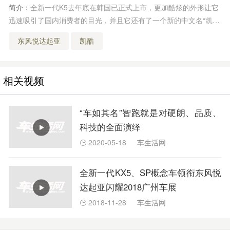
简介：
全新一代K5去年底在韩国已正式上市，更加酷炫的外形让它
迅速吸引了国内消费者的目光，并且它还有了一个新的中文名“凯
酷”。不过遗憾的是国产车型要到9月份才上市，这对喜欢它的消费
东风悦达起亚
凯酷
者以及厂家来说无疑是十分煎熬的...
相关视频
“车如其名”智跑就是对硬朗、品质、
科技的全面演绎
2020-05-18
车生活网

全新一代KX5、SP概念车领衔东风悦
达起亚闪耀2018广州车展
2018-11-28
车生活网
