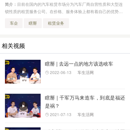
简介：
目前在国内的汽车租赁市场分为汽车厂商自营性质和大型连
锁性质的租赁服务公司。在价格、服务体验上都有着自己的优势，
那对于汽车厂商来说，更多的重点是不是应该放在研发、生产、销
车企
瞎掰
租赁业务
售上呢？
相关视频
瞎掰 | 去远一点的地方该选啥车
2022-06-13
车生活网

瞎掰 | 千军万马来造车，到底是福还
是祸？
2021-07-13
车生活网
