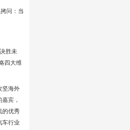
魂拷问：当
，决胜未
略四大维
攻坚海外
的嘉宾，
流的优秀
汽车行业