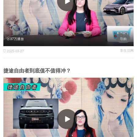
37万播放
导购
车生活网
2025-03-27

捷途自由者到底值不值得冲？