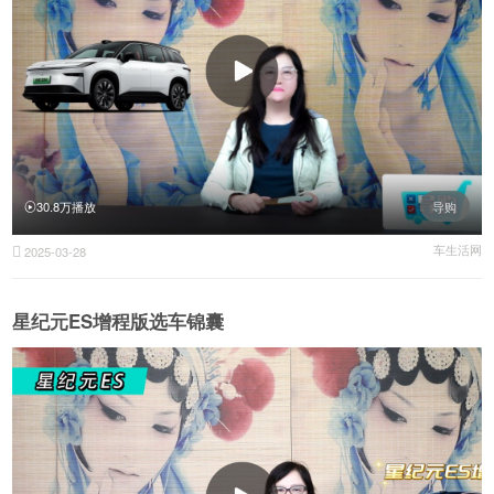
30.8万播放
导购
车生活网
2025-03-28

星纪元ES增程版选车锦囊