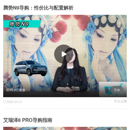
腾势N9导购：性价比与配置解析
15.9万播放
导购
车生活网
2025-04-01

艾瑞泽8 PRO导购指南