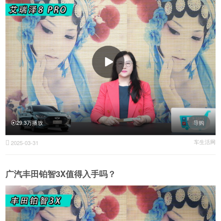
29.3万播放
导购
车生活网
2025-03-31

广汽丰田铂智3X值得入手吗？