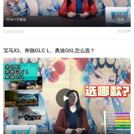
44.7万播放
导购
车生活网
2025-03-26

宝马X3、奔驰GLC L、奥迪Q5L怎么选？