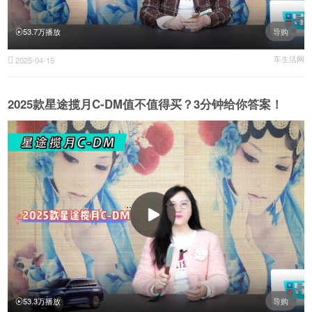
53.7万播放
导购
车生活网
2025-04-15

2025款星途揽月C-DM值不值得买？3分钟给你答案！
53.3万播放
导购