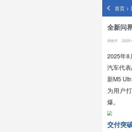
首页 >
全新问界
周艳平
2025-
2025
汽车代表
新M5 
为用户
爆。
交付突破