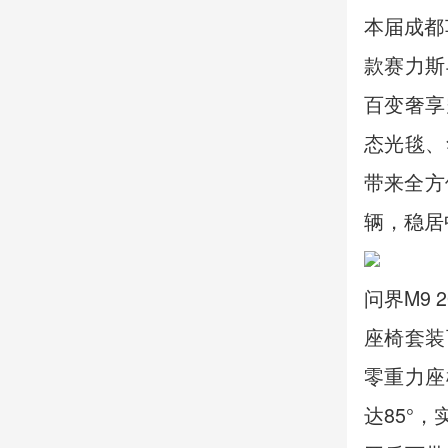
本届成都
款赛力斯
百变奢享
态光毯、
带来全方
辆，稳居
问界M9
座椅套装
零重力座
达85°