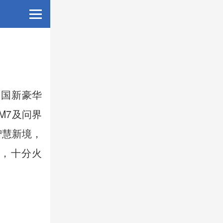
中国新豪华
M7及问界
智慧新境，
，十分火