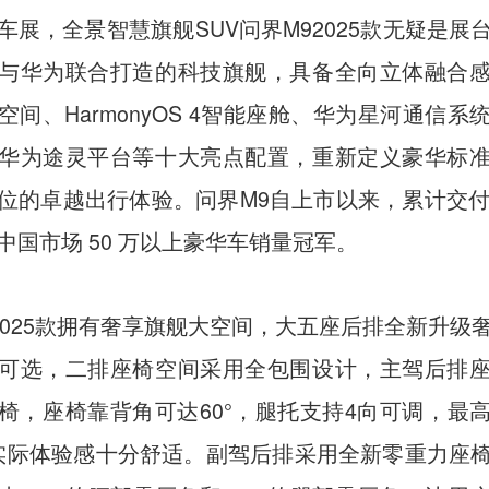
车展，全景智慧旗舰SUV问界M92025款无疑是展
与华为联合打造的科技旗舰，具备全向立体融合
空间、HarmonyOS 4智能座舱、华为星河通信系
华为途灵平台等十大亮点配置，重新定义豪华标
位的卓越出行体验。问界M9自上市以来，累计交付
中国市场 50 万以上豪华车销量冠军。
 2025款拥有奢享旗舰大空间，大五座后排全新升级
可选，二排座椅空间采用全包围设计，主驾后排
椅，座椅靠背角可达60°，腿托支持4向可调，最
，实际体验感十分舒适。副驾后排采用全新零重力座