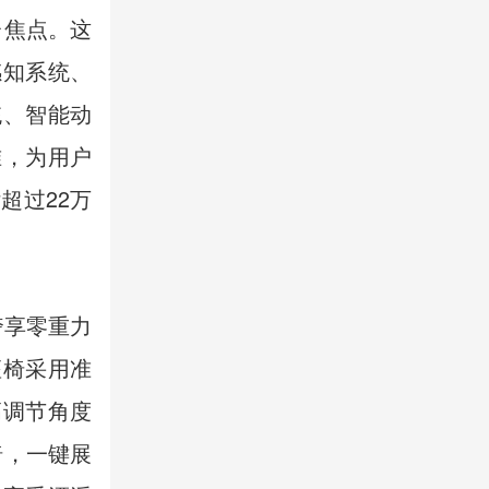
台焦点。这
感知系统、
统、智能动
准，为用户
超过22万
奢享零重力
座椅采用准
高调节角度
椅，一键展