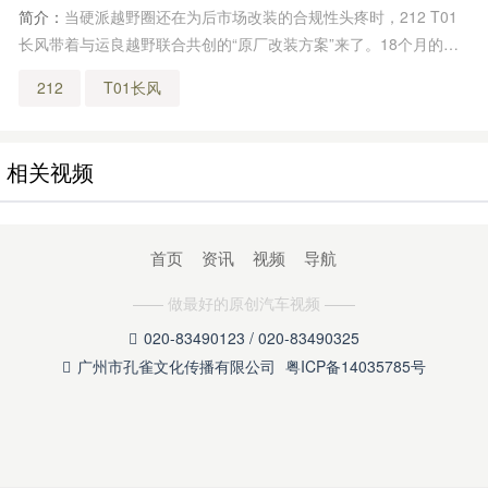
简介：
当硬派越野圈还在为后市场改装的合规性头疼时，212 T01
长风带着与运良越野联合共创的“原厂改装方案”来了。18个月的打
磨不是噱头——当我第一次站在实车面前，从虎式前脸到氮气减震
212
T01长风
的每一处细节，都在说：这是台为越野而生的“狠角色”。
相关视频
首页
资讯
视频
导航
—— 做最好的原创汽车视频 ——
020-83490123 / 020-83490325

广州市孔雀文化传播有限公司
粤ICP备14035785号
