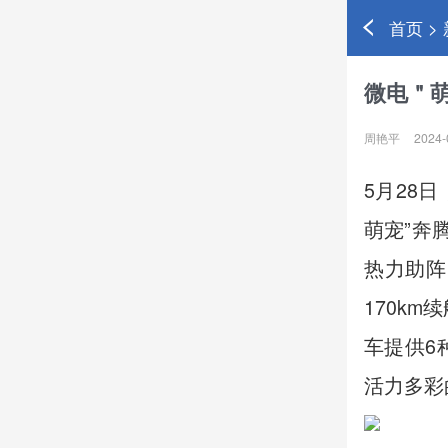
首页 >
微电＂萌
周艳平
2024-
5月28
萌宠”奔
热力助阵
170km
车提供6
活力多彩