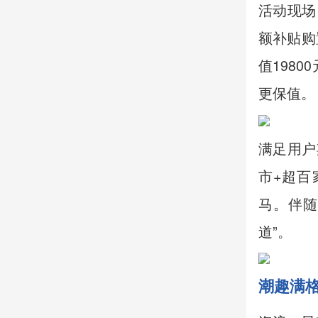
活动现场
额补贴购
值198
更保值。
满足用户
市+超百
马。伴随
道”。
潮趣
满