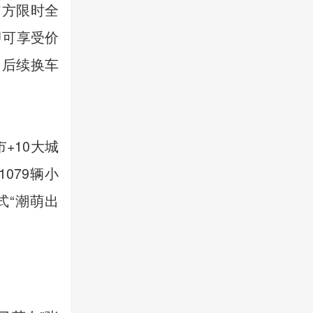
官方限时全
即可享受价
、后续换车
+10大城
079辆小
式“潮萌出